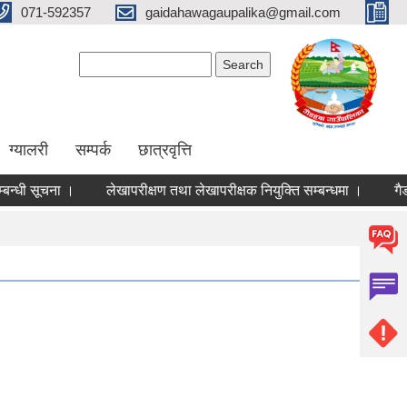
071-592357
gaidahawagaupalika@gmail.com
Search form
Search
ग्यालरी
सम्पर्क
छात्रवृत्ति
धी सूचना ।
लेखापरीक्षण तथा लेखापरीक्षक नियुक्ति सम्बन्धमा ।
गैडहवा