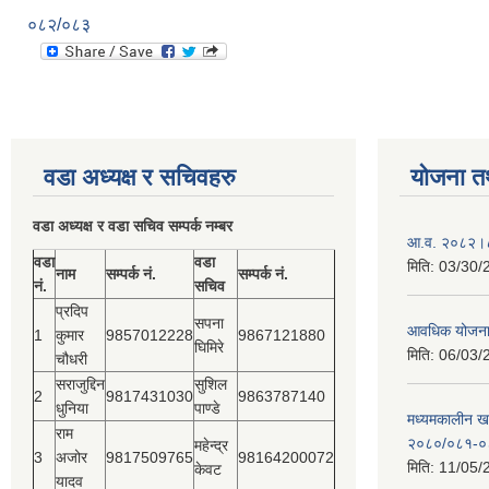
०८२/०८३
वडा अध्यक्ष र सचिवहरु
योजना त
वडा अध्यक्ष र वडा सचिव सम्पर्क नम्बर
आ.व. २०८२।८३
वडा
वडा
मिति:
03/30/
नाम
सम्पर्क नं.
सम्पर्क नं.
नं.
सचिव
प्रदिप
सपना
आवधिक योजन
1
कुमार
9857012228
9867121880
घिमिरे
मिति:
06/03/
चौधरी
सराजुद्दिन
सुशिल
2
9817431030
9863787140
धुनिया
पाण्डे
मध्यमकालीन खर
राम
२०८०/०८१-०
महेन्द्र
3
अजोर
9817509765
98164200072
मिति:
11/05/
केवट
यादव