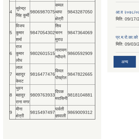
कमल
सुरेन्द्र
4
9806987075
थापा
9843287050
आ.व २०७८/०७
सिंह कुर्मी
क्षेत्री
मिति:
09/17/
विजय
शिव
5
कुमार
9847054302
चरन
9847364069
प्र.म.रो.का.को
शर्मा
मुराउ
मिति:
09/03/
राज
नारायण
6
कुमार
9802601515
9860592909
न्यौपाने
लोध
अन्य
लाल
विमल
7
बहादुर
9816477476
9847822665
पोख्रेल
केवट
भुवन
दिपक
8
बहादुर
9809763933
9818104881
मरासिनी
राना मगर
मीना
पार्वती
9
9815497497
9869009312
क्षेत्री
ज्ञावाली