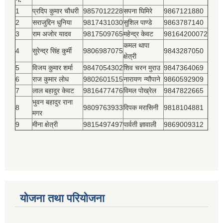
1
प्रदिप कुमार चौधरी
9857012228
सपना घिमिरे
9867121880
2
सराजुद्दिन धुनिया
9817431030
सुशिल पाण्डे
9863787140
3
राम अजोर यादव
9817509765
महेन्द्र केवट
98164200072
कमल थापा
4
सुरेन्द्र सिंह कुर्मी
9806987075
9843287050
क्षेत्री
5
विजय कुमार शर्मा
9847054302
शिव चरन मुराउ
9847364069
6
राज कुमार लोध
9802601515
नारायण न्यौपाने
9860592909
7
लाल बहादुर केवट
9816477476
विमल पोख्रेल
9847822665
भुवन बहादुर राना
8
9809763933
दिपक मरासिनी
9818104881
मगर
9
मीना क्षेत्री
9815497497
पार्वती ज्ञावाली
9869009312
योजना तथा परियोजना