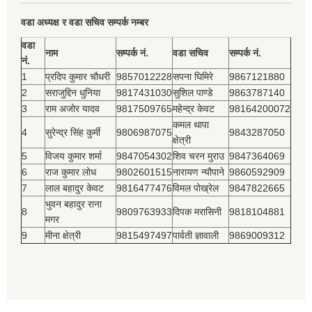
वडा अध्यक्ष र वडा सचिव सम्पर्क नम्बर
वडा
नाम
सम्पर्क नं.
वडा सचिव
सम्पर्क नं.
नं.
1
प्रदिप कुमार चौधरी
9857012228
सपना घिमिरे
9867121880
2
सराजुद्दिन धुनिया
9817431030
सुशिल पाण्डे
9863787140
3
राम अजोर यादव
9817509765
महेन्द्र केवट
98164200072
कमल थापा
4
सुरेन्द्र सिंह कुर्मी
9806987075
9843287050
क्षेत्री
5
विजय कुमार शर्मा
9847054302
शिव चरन मुराउ
9847364069
6
राज कुमार लोध
9802601515
नारायण न्यौपाने
9860592909
7
लाल बहादुर केवट
9816477476
विमल पोख्रेल
9847822665
भुवन बहादुर राना
8
9809763933
दिपक मरासिनी
9818104881
मगर
9
मीना क्षेत्री
9815497497
पार्वती ज्ञावाली
9869009312