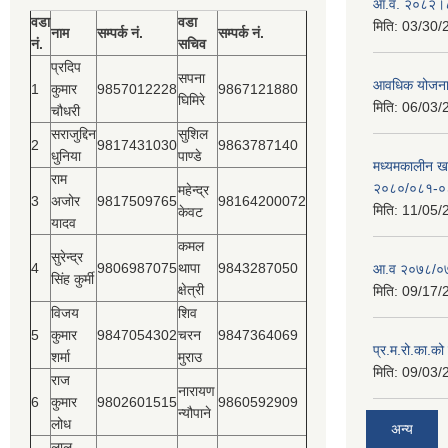
आ.व. २०८२।८३
वडा
वडा
मिति:
03/30/
नाम
सम्पर्क नं.
सम्पर्क नं.
नं.
सचिव
प्रदिप
सपना
आवधिक योजन
1
कुमार
9857012228
9867121880
घिमिरे
मिति:
06/03/
चौधरी
सराजुद्दिन
सुशिल
2
9817431030
9863787140
धुनिया
पाण्डे
मध्यमकालीन खर
राम
२०८०/०८१-०
महेन्द्र
3
अजोर
9817509765
98164200072
मिति:
11/05/
केवट
यादव
कमल
सुरेन्द्र
4
9806987075
थापा
9843287050
आ.व २०७८/०७
सिंह कुर्मी
क्षेत्री
मिति:
09/17/
विजय
शिव
5
कुमार
9847054302
चरन
9847364069
प्र.म.रो.का.को
शर्मा
मुराउ
मिति:
09/03/
राज
नारायण
6
कुमार
9802601515
9860592909
न्यौपाने
लोध
अन्य
लाल