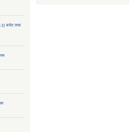
८३) बजेट तथा
्रम
रम