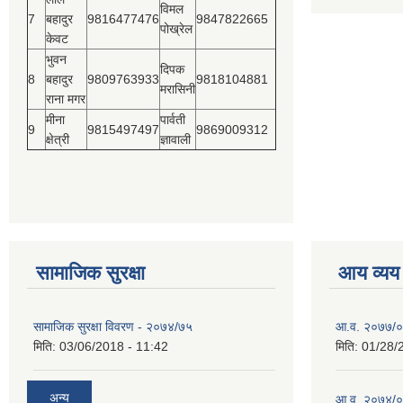
विमल
7
बहादुर
9816477476
9847822665
पोख्रेल
केवट
भुवन
दिपक
8
बहादुर
9809763933
9818104881
मरासिनी
राना मगर
मीना
पार्वती
9
9815497497
9869009312
क्षेत्री
ज्ञावाली
सामाजिक सुरक्षा
आय व्यय
सामाजिक सुरक्षा विवरण - २०७४/७५
आ.व. २०७७/०७
मिति:
03/06/2018 - 11:42
मिति:
01/28/
अन्य
आ.व. २०७४/०७